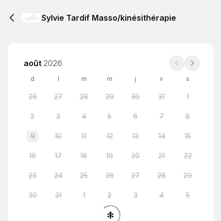
Sylvie Tardif Masso/kinésithérapie
août
2026
d
l
m
m
j
v
s
26
27
28
29
30
31
1
2
3
4
5
6
7
8
9
10
11
12
13
14
15
16
17
18
19
20
21
22
23
24
25
26
27
28
29
30
31
1
2
3
4
5