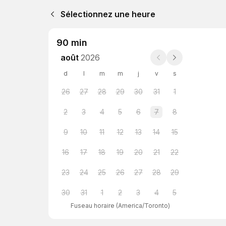
Sélectionnez une heure
90 min
août
2026
d
l
m
m
j
v
s
26
27
28
29
30
31
1
2
3
4
5
6
7
8
9
10
11
12
13
14
15
16
17
18
19
20
21
22
23
24
25
26
27
28
29
30
31
1
2
3
4
5
Fuseau horaire
(
America/Toronto
)