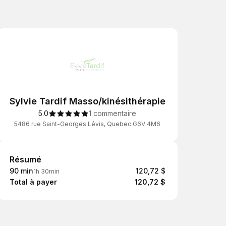
Sylvie Tardif Masso/kinésithérapie
5.0
1 commentaire
5486 rue Saint-Georges Lévis, Quebec G6V 4M6
Résumé
Résumé
90 min
120,72 $
1h 30min
Total à payer
120,72 $