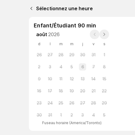
Sélectionnez une heure
Enfant/Étudiant 90 min
août
2026
d
l
m
m
j
v
s
26
27
28
29
30
31
1
2
3
4
5
6
7
8
9
10
11
12
13
14
15
16
17
18
19
20
21
22
23
24
25
26
27
28
29
30
31
1
2
3
4
5
Fuseau horaire
(
America/Toronto
)