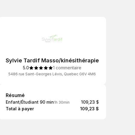
Sylvie Tardif Masso/kinésithérapie
5.0
1 commentaire
5486 rue Saint-Georges Lévis, Quebec G6V 4M6
Résumé
Résumé
Enfant/Étudiant 90 min
109,23 $
1h 30min
Total à payer
109,23 $