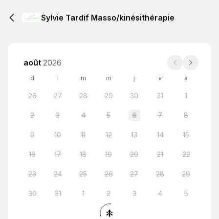
Sylvie Tardif Masso/kinésithérapie
août
2026
d
l
m
m
j
v
s
26
27
28
29
30
31
1
2
3
4
5
6
7
8
9
10
11
12
13
14
15
16
17
18
19
20
21
22
23
24
25
26
27
28
29
30
31
1
2
3
4
5