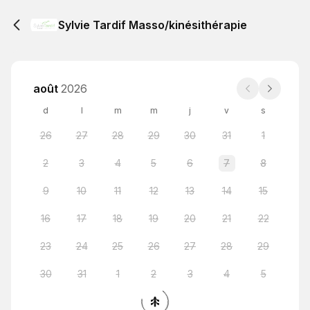
Sylvie Tardif Masso/kinésithérapie
août
2026
d
l
m
m
j
v
s
26
27
28
29
30
31
1
2
3
4
5
6
7
8
9
10
11
12
13
14
15
16
17
18
19
20
21
22
23
24
25
26
27
28
29
30
31
1
2
3
4
5