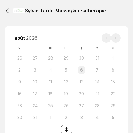
Sylvie Tardif Masso/kinésithérapie
août
2026
d
l
m
m
j
v
s
26
27
28
29
30
31
1
2
3
4
5
6
7
8
9
10
11
12
13
14
15
16
17
18
19
20
21
22
23
24
25
26
27
28
29
30
31
1
2
3
4
5